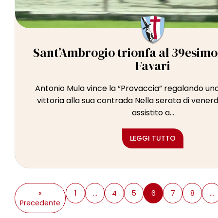
Sant’Ambrogio trionfa al 39esim
Favari
Antonio Mula vince la “Provaccia” regalando una
vittoria alla sua contrada Nella serata di vener
assistito a...
LEGGI TUTTO
«
1
…
4
5
6
7
8
…
Precedente